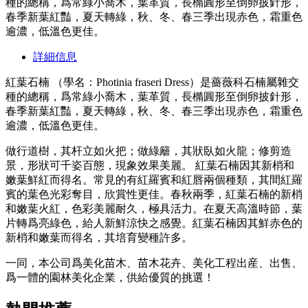
種的總稱，爲常綠小喬木，葉革質，長橢圓形至倒卵披針形，
春季新葉紅豔，夏天轉綠，秋、冬、春三季出現赤色，霜重色
逾濃，低溫色更佳。
詳細信息
紅葉石楠 （學名：Photinia fraseri Dress）是薔薇科石楠屬雜交
種的總稱，爲常綠小喬木，葉革質，長橢圓形至倒卵披針形，
春季新葉紅豔，夏天轉綠，秋、冬、春三季出現赤色，霜重色
逾濃，低溫色更佳。
做行道樹，其杆立如火把；做綠籬，其狀臥如火龍；修剪造
景，形狀可千姿百態，現象效果美麗。 紅葉石楠因其新梢和
嫩葉鮮紅而得名。常見的有紅羅賓和紅唇兩個種類，其間紅羅
賓的葉色光彩奪目，欣賞性更佳。春秋兩季，紅葉石楠的新梢
和嫩葉火紅，色彩美麗耐久，極具活力。在夏天高溫時節，葉
片轉爲亮綠色，給人新鮮涼快之感覺。紅葉石楠因其鮮赤色的
新梢和嫩葉而得名，其培育變種許多。
一同，本公司爲美化苗木、苗木花卉、美化工程出産、出售、
爲一體的園林美化企業，供給優質的挑選！