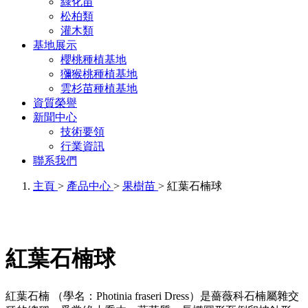
綠化苗
松柏類
灌木類
基地展示
櫻桃種植基地
獼猴桃種植基地
雲杉苗種植基地
資質榮譽
新聞中心
技術要領
行業資訊
聯系我們
主頁
>
產品中心
>
果樹苗
> 紅葉石楠球
紅葉石楠球
紅葉石楠 （學名：Photinia fraseri Dress）是薔薇科石楠屬雜交