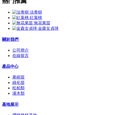
熱門推薦
法青樹
紅葉桃
無花果苗
金森女貞球
關於我們
公司簡介
在線留言
產品中心
果樹苗
綠化苗
松柏類
灌木類
基地展示