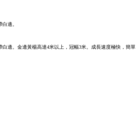
帶白邊。
白邊。金邊黃楊高達4米以上，冠幅3米。成長速度極快，簡單