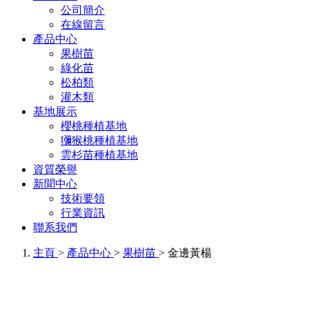
公司簡介
在線留言
產品中心
果樹苗
綠化苗
松柏類
灌木類
基地展示
櫻桃種植基地
獼猴桃種植基地
雲杉苗種植基地
資質榮譽
新聞中心
技術要領
行業資訊
聯系我們
主頁
>
產品中心
>
果樹苗
> 金邊黃楊