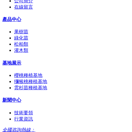
公司簡介
在線留言
產品中心
果樹苗
綠化苗
松柏類
灌木類
基地展示
櫻桃種植基地
獼猴桃種植基地
雲杉苗種植基地
新聞中心
技術要領
行業資訊
全國咨詢熱線：