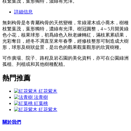
枝繁葉茂，葉形獨特，濃綠有光澤。
詳細信息
無刺枸骨是冬青屬枸骨的天然變種，常綠灌木或小喬木，樹種
枝繁葉茂，葉形獨特，濃綠有光澤。樹冠圓整，4～5月開黃綠
色小花，核果球形，初爲綠色入秋老練轉紅，滿枝累累碩果，
光彩奪目，經冬不凋直至來年春季，經修枝整形可制造成大樹
形，球形及樹狀盆景，是出色的觀果觀葉觀形的欣賞樹種。
可作廣場、院子、路程及岩石園的美化資料，亦可在公園綠洲
孤植、列植或和其他樹種配植。
熱門推薦
紅花紫木
法青樹
紅葉桃
紅花紫木
關於我們