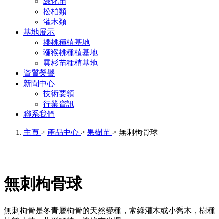
綠化苗
松柏類
灌木類
基地展示
櫻桃種植基地
獼猴桃種植基地
雲杉苗種植基地
資質榮譽
新聞中心
技術要領
行業資訊
聯系我們
主頁
>
產品中心
>
果樹苗
> 無刺枸骨球
無刺枸骨球
無刺枸骨是冬青屬枸骨的天然變種，常綠灌木或小喬木，樹種